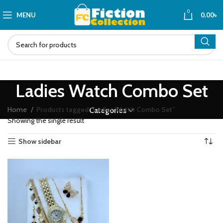
0
MENU
0.00
৳
Ladies Watch Combo Set
Home
Products tagged “Ladies Watch Combo Set”
Categories
Showing the single result
Show sidebar