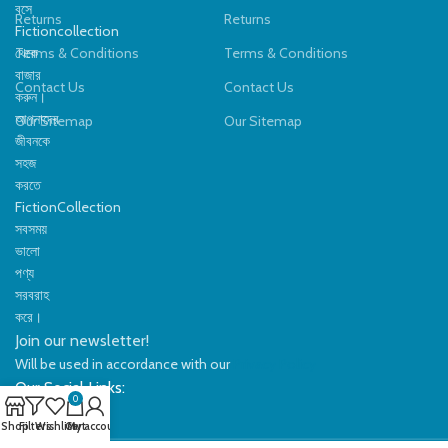
বসে
Returns
Returns
Fictioncollection
থেকে
Terms & Conditions
Terms & Conditions
বাজার
Contact Us
Contact Us
করুন।
আপনাদের
Our Sitemap
Our Sitemap
জীবনকে
সহজ
করতে
FictionCollection
সবসময়
ভালো
পণ্য
সরবরাহ
করে।
Join our newsletter!
Will be used in accordance with our
Privacy Policy
Our Social Links:
0
Shop
Filters
Wishlist
Cart
My account
©2024
FictionCollection
- All rights reserved.