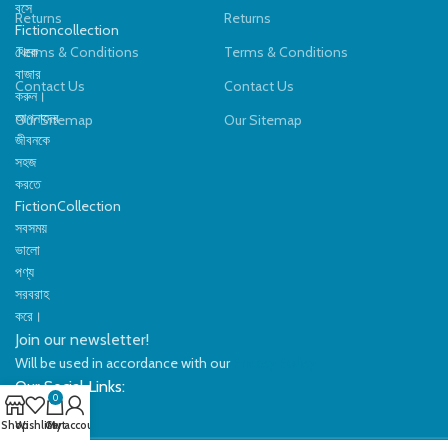
বসে
Returns
Returns
Fictioncollection
থেকে
Terms & Conditions
Terms & Conditions
বাজার
Contact Us
Contact Us
করুন।
আপনাদের
Our Sitemap
Our Sitemap
জীবনকে
সহজ
করতে
FictionCollection
সবসময়
ভালো
পণ্য
সরবরাহ
করে।
Join our newsletter!
Will be used in accordance with our
Privacy Policy
Our Social Links:
0
Shop
Wishlist
Cart
My account
©2024
FictionCollection
- All rights reserved.