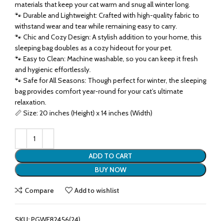
materials that keep your cat warm and snug all winter long.
🐾 Durable and Lightweight: Crafted with high-quality fabric to
withstand wear and tear while remaining easy to carry.
🐾 Chic and Cozy Design: A stylish addition to your home, this
sleeping bag doubles as a cozy hideout for your pet.
🐾 Easy to Clean: Machine washable, so you can keep it fresh
and hygienic effortlessly.
🐾 Safe for All Seasons: Though perfect for winter, the sleeping
bag provides comfort year-round for your cat’s ultimate
relaxation.
📏 Size: 20 inches (Height) x 14 inches (Width)
ADD TO CART
BUY NOW
Compare
Add to wishlist
SKU:
PGWE82456(24)