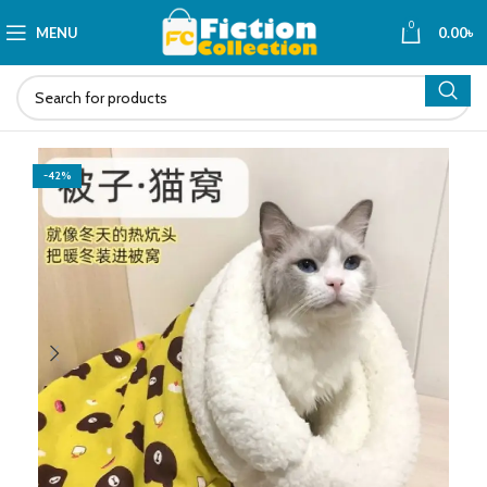
0
MENU
0.00
৳
-42%