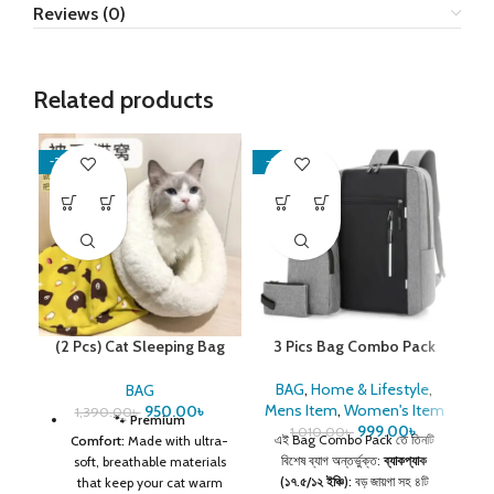
Reviews (0)
Related products
-32%
-1%
-3
(2 Pcs) Cat Sleeping Bag
3 Pics Bag Combo Pack
– Keep Your Cat Warm
and Cozy This-Winter
BAG
,
Home & Lifestyle
,
BAG
Mens Item
,
Women's Item
950.00
৳
1,390.00
৳
🐾
Premium
ব্যা
999.00
৳
1,010.00
৳
এই Bag Combo Pack তে তিনটি
Comfort:
Made with ultra-
ব্য
বিশেষ ব্যাগ অন্তর্ভুক্ত:
ব্যাকপ্যাক
soft, breathable materials
US
(১৭.৫/১২ ইঞ্চি):
বড় জায়গা সহ ৪টি
that keep your cat warm