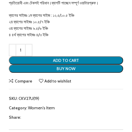
প্রতিরোধী এবং টেকসই পরিধান।ব্যাগটি পাচ্ছেন সম্পূর্ণ ওয়াটারপ্রুফ।
ব্যাগের সাইজঃ ১ম ব্যাগের সাইজ : ১২.৫/১০.৫ ইঞ্চি
২য় ব্যাগের সাইজঃ ১০.৫/৭ ইঞ্চি
৩য় ব্যাগের সাইজঃ ৯.৫/৬ ইঞ্চি
৪ ৪র্থ ব্যাগের সাইজঃ ৪/৩ ইঞ্চি
ADD TO CART
BUY NOW
Compare
Add to wishlist
SKU:
CKV27U(19)
Category:
Women's Item
Share: