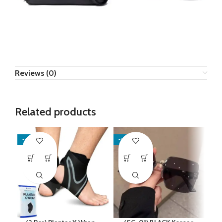
Reviews (0)
Related products
-44%
-51%
-5