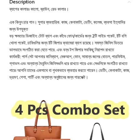
Description
ব্যাগের কালারঃ কালো, ব্রাউন, রেড কালার।
এক কিনুন চার পান। সুপার ব্যবহারিক. কাজ, কেনাকাটা, ডেটিং, কলেজ, ব্যবসা ইত্যাদির
জন্য উপযুক্ত
বড় ক্ষমতার ডিজাইন: টোট ব্যাগ এবং কাঁধে ফোন/কার্ডের জন্য 2টি সাইড পকেট, 1টি বগি
খোলা পকেট, চাবিগুলির জন্য 1টি জিপার ক্যামেরা ব্যাগ রয়েছে। সমস্ত জিনিস ভিতরে
ভালভাবে সংগঠিত করা যেতে পারে. এবং বন্ধ টপ জিপার সবকিছু নিরাপদ রাখতে
কার্যকরী: পার্স সেট আপনার মানিব্যাগ, মেকআপ, ফোন, সামান্য জলের বোতল, পারফিউম,
গ্লাভস এবং অন্যান্য দৈনন্দিন জিনিসগুলি ধরে রাখতে পারে এবং সেগুলিকে সংগঠিত রাখতে
পারে৷ আপনি তাদের একসাথে বা পৃথকভাবে ব্যবহার করতে পারেন। ডেটিং, কেনাকাটা, কাজ,
ভ্রমণ, পেশা, পার্টি এবং অন্যান্য অনুষ্ঠানের জন্য পারফেক্ট।