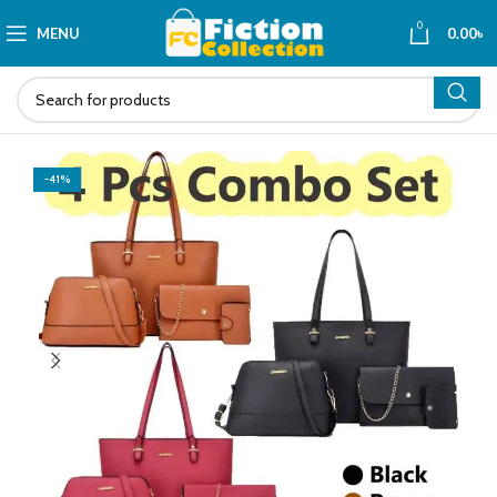
0
MENU
0.00
৳
-41%