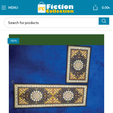
0
MENU
0.00
৳
-50%