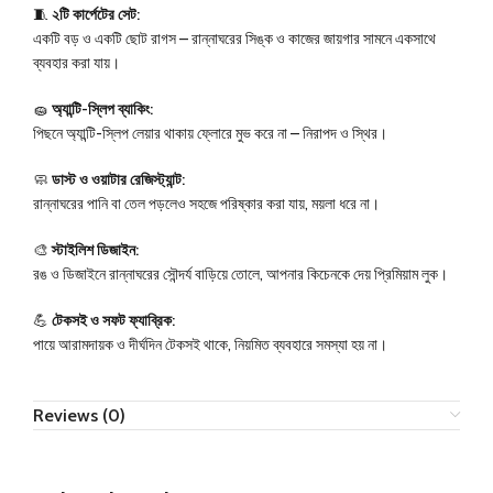
🧵
২টি কার্পেটের সেট:
একটি বড় ও একটি ছোট রাগস – রান্নাঘরের সিঙ্ক ও কাজের জায়গার সামনে একসাথে
ব্যবহার করা যায়।
🧽
অ্যান্টি-স্লিপ ব্যাকিং:
পিছনে অ্যান্টি-স্লিপ লেয়ার থাকায় ফ্লোরে মুভ করে না – নিরাপদ ও স্থির।
🧼
ডাস্ট ও ওয়াটার রেজিস্ট্যান্ট:
রান্নাঘরের পানি বা তেল পড়লেও সহজে পরিষ্কার করা যায়, ময়লা ধরে না।
🎨
স্টাইলিশ ডিজাইন:
রঙ ও ডিজাইনে রান্নাঘরের সৌন্দর্য বাড়িয়ে তোলে, আপনার কিচেনকে দেয় প্রিমিয়াম লুক।
💪
টেকসই ও সফট ফ্যাব্রিক:
পায়ে আরামদায়ক ও দীর্ঘদিন টেকসই থাকে, নিয়মিত ব্যবহারে সমস্যা হয় না।
Reviews (0)