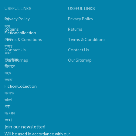
লেখ
ব্যালকনি
USEFUL LINKS
USEFUL LINKS
শ
ডিজাইন:
বিভিন্ন প্রিন্ট ও কালার
তৈ
Privacy Policy
Privacy Policy
ভ্যারিয়েন্ট
ঘরে
কমপ
বসে
Returns
Returns
ঘর
Fictioncollection
থেকে
Terms & Conditions
Terms & Conditions
চ
বাজার
স্থ
Contact Us
Contact Us
করুন।
আপনাদের
Our Sitemap
Our Sitemap
জীবনকে
সহজ
করতে
FictionCollection
সবসময়
ভালো
পণ্য
সরবরাহ
করে।
Join our newsletter!
Will be used in accordance with our
Privacy Policy