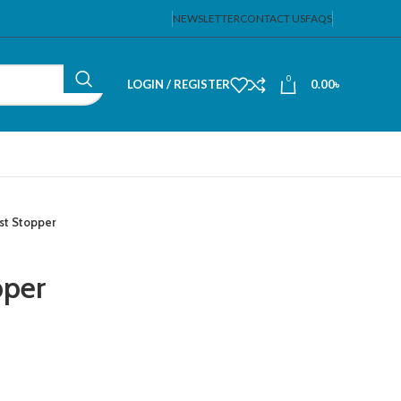
NEWSLETTER
CONTACT US
FAQS
0
LOGIN / REGISTER
0.00
৳
st Stopper
pper