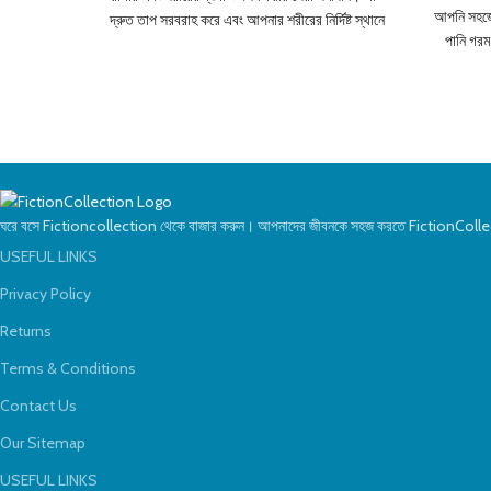
আপনি সহজে ভ
দ্রুত তাপ সরবরাহ করে এবং আপনার শরীরের নির্দিষ্ট স্থানে
পানি গর
আরাম প্রদান করে। শীতকালে ব্যথা থেকে মুক্তি পেতে এবং
ক্যাপাসিট
আরামদায়ক অনুভূতি পেতে এটি উপযোগী। বিভিন্ন রঙে
বহনযোগ্য
পাওয়া যায় এবং বহন করতে সহজ।
Specifications:
Material: High-quality, durable fabric&lt;br
ওয়াট:
4
/>Heating Time: Quick heat-up for fast
163mm 
relief Power Source: Electric, safe and
ঘরে বসে Fictioncollection থেকে বাজার করুন। আপনাদের জীবনকে সহজ করতে FictionColle
energy-efficient Available Colors: Multiple
USEFUL LINKS
color options Size: Compact and
portable for easy carrying Usage: Suitable
Privacy Policy
for pain relief in neck, back, shoulders, and
Returns
joints Safety Features: Automatic shut-
off after a set time for safety Ideal For:
Terms & Conditions
Winter nights, office use, travel, and
relieving muscle pain শীতকালে আরামদায়ক
Contact Us
অনুভূতি এবং ব্যথা মুক্তির জন্য ইলেকট্রিক হট ওয়াটার
Our Sitemap
ব্যাগ আপনার সেরা সঙ্গী!
USEFUL LINKS