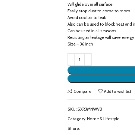
Will glide over all surface
Easily stop dust to come to room
Avoid cool air to leak
Also can be used to block heat and 
Can be used in all seasons
Resisting air leakage will save energy
Size – 36 Inch
Compare
Add to wishlist
SKU:
SXR3MNWVB
Category:
Home & Lifestyle
Share: