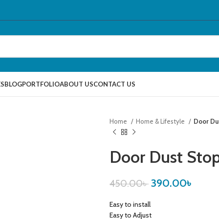
ES
BLOG
PORTFOLIO
ABOUT US
CONTACT US
Home
Home & Lifestyle
Door Du
Door Dust Sto
390.00
৳
450.00
৳
Easy to install
Easy to Adjust