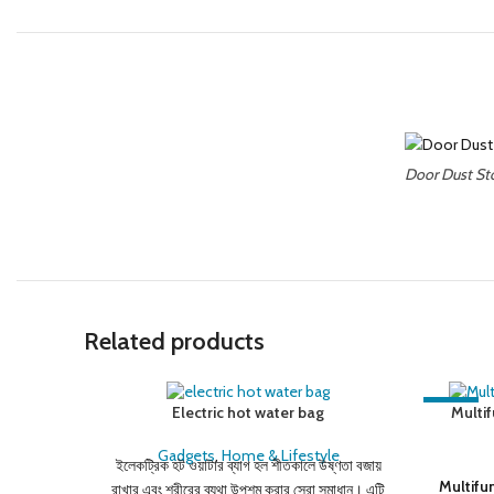
Door Dust St
Related products
-6%
Electric hot water bag
Multif
Gadgets
,
Home & Lifestyle
ইলেকট্রিক হট ওয়াটার ব্যাগ হল শীতকালে উষ্ণতা বজায়
Multifu
রাখার এবং শরীরের ব্যথা উপশম করার সেরা সমাধান। এটি