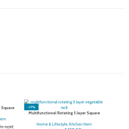
-17%
-25%
r Square
Mu
Multifunctional Rotating 5 layer Square
Vegetable Rack
Item
Home & Lifestyle
,
Kitchen Item
িনিস সহজেই