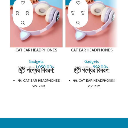
-32%
-38%
-1
CAT EAR HEADPHONES
CAT EAR HEADPHONES
VIV-23M
VIV-23M
Gadgets
Gadgets
1,050.00
৳
999.00
৳
1,550.00
৳
1,599.00
৳
📦
পণ্যের বিবরণ:
📦
পণ্যের বিবরণ:
আধ
জ
সাই
নাম:
CAT EAR HEADPHONES
নাম:
CAT EAR HEADPHONES
ন
VIV-23M
VIV-23M
স
ডিজাইন:
LED লাইট付き ক্যাট ইয়ার
ডিজাইন:
LED লাইট付き ক্যাট ইয়ার
স্
কানেক্টিভিটি:
Bluetooth 5.0 +
কানেক্টিভিটি:
Bluetooth 5.0 +
চাক
3.5mm AUX
3.5mm AUX
ব্যাটারি লাইফ:
5–10 ঘণ্টা (ব্যবহারের
ব্যাটারি লাইফ:
5–10 ঘণ্টা (ব্যবহারের
স
ওপর নির্ভর করে)
ওপর নির্ভর করে)
য