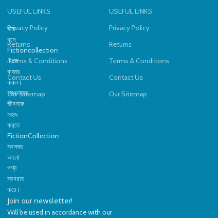
ফিচার:
মাইক্রোফোন, নয়েজ রিডাকশন,
ফিচার:
মাইক্রোফোন, নয়েজ রিডাকশন,
USEFUL LINKS
USEFUL LINKS
ফোল্ডেবল ডিজাইন
ফোল্ডেবল ডিজাইন
রং:
গোলাপি, নীল, বেগুনি (ভ্যারিয়েন্ট
রং:
গোলাপি, নীল, বেগুনি (ভ্যারিয়েন্ট
Privacy Policy
Privacy Policy
ঘরে
অনুযায়ী)
অনুযায়ী)
বসে
Returns
Returns
Fictioncollection
থেকে
Terms & Conditions
Terms & Conditions
বাজার
Contact Us
Contact Us
করুন।
আপনাদের
Our Sitemap
Our Sitemap
জীবনকে
সহজ
করতে
FictionCollection
সবসময়
ভালো
পণ্য
সরবরাহ
করে।
Join our newsletter!
Will be used in accordance with our
Privacy Policy