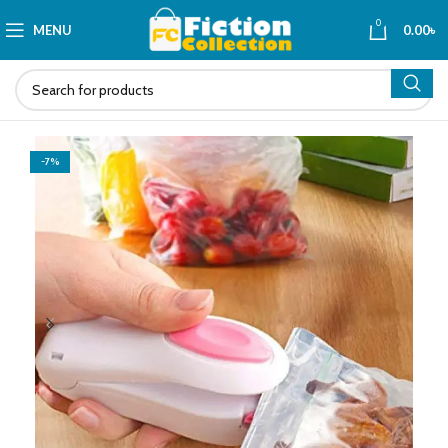
0
MENU
0.00
৳
-7%