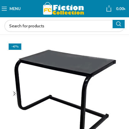
0
MENU
0.00
৳
-47%