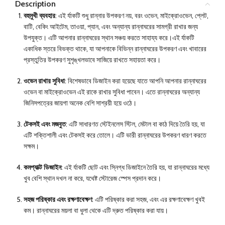
Description
বহুমুখী ব্যবহার
: এই র্যাকটি শুধু রান্নার উপকরণ নয়, বরং ওভেন, মাইক্রোওভেন, প্লেট,
বাটি, বেকিং আইটেম, তাওয়া, প্যান, এবং অন্যান্য রান্নাঘরের সামগ্রী রাখার জন্য
উপযুক্ত। এটি আপনার রান্নাঘরের স্থান সঞ্চয় করতে সাহায্য করে।এই র্যাকটি
একাধিক স্তরে বিভক্ত থাকে, যা আপনাকে বিভিন্ন রান্নাঘরের উপকরণ এবং খাবারের
প্রস্তুতির উপকরণ সুশৃঙ্খলভাবে সাজিয়ে রাখতে সহায়তা করে।
ওভেন রাখার সুবিধা
: বিশেষভাবে ডিজাইন করা হয়েছে যাতে আপনি আপনার রান্নাঘরের
ওভেন বা মাইক্রোওভেন এই রাকে রাখার সুবিধা পাবেন। এতে রান্নাঘরের অন্যান্য
জিনিসপত্রের জায়গা অনেক বেশি সাশ্রয়ী হয়ে ওঠে।
টেকসই এবং মজবুত
: এটি সাধারণত স্টেইনলেস স্টিল, মেটাল বা কাঠ দিয়ে তৈরি হয়, যা
এটি শক্তিশালী এবং টেকসই করে তোলে। এটি ভারী রান্নাঘরের উপকরণ ধারণ করতে
সক্ষম।
কমপ্যাক্ট ডিজাইন
: এই র্যাকটি ছোট এবং স্নিগ্ধ ডিজাইনে তৈরি হয়, যা রান্নাঘরের মধ্যে
খুব বেশি স্থান দখল না করে, যথেষ্ট স্টোরেজ স্পেস প্রদান করে।
সহজ পরিষ্কার এবং রক্ষণাবেক্ষণ
: এটি পরিষ্কার করা সহজ, এবং এর রক্ষণাবেক্ষণ খুবই
কম। রান্নাঘরের ময়লা বা ধুলা থেকে এটি দ্রুত পরিষ্কার করা যায়।