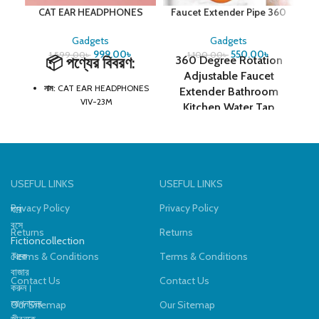
CAT EAR HEADPHONES
Faucet Extender Pipe 360
VIV-23M
Degree Rotating
Gadgets
Gadgets
999.00
৳
550.00
৳
1,599.00
৳
1,100.00
৳
📦
পণ্যের বিবরণ:
360 Degree Rotation
M
এ
Adjustable Faucet
ড
নাম:
CAT EAR HEADPHONES
Extender Bathroom
IP
VIV-23M
Kitchen Water Tap
প্
Gadget Extension
ডিজাইন:
LED লাইট付き ক্যাট ইয়ার
Tube Filter For Wash
ব্যা
কানেক্টিভিটি:
Bluetooth 5.0 +
Basin 20/30/50cm
যা
3.5mm AUX
র
ব্যাটারি লাইফ:
5–10 ঘণ্টা (ব্যবহারের
USEFUL LINKS
USEFUL LINKS
ওপর নির্ভর করে)
Privacy Policy
Privacy Policy
ঘরে
ফিচার:
মাইক্রোফোন, নয়েজ রিডাকশন,
বসে
ফোল্ডেবল ডিজাইন
W
Returns
Returns
B
Fictioncollection
রং:
গোলাপি, নীল, বেগুনি (ভ্যারিয়েন্ট
থেকে
Terms & Conditions
Terms & Conditions
অনুযায়ী)
বাজার
Contact Us
Contact Us
করুন।
আপনাদের
Our Sitemap
Our Sitemap