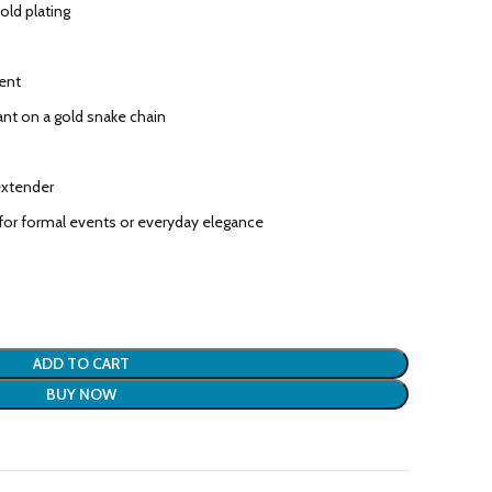
old plating
cent
ant on a gold snake chain
 extender
l for formal events or everyday elegance
ADD TO CART
BUY NOW