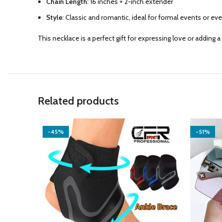
Chain Length
: 16 inches + 2-inch extender
Style
: Classic and romantic, ideal for formal events or e
This necklace is a perfect gift for expressing love or adding 
Related products
-45%
-51%