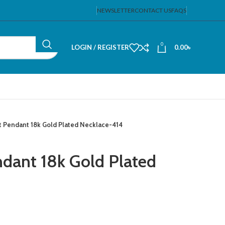
NEWSLETTER
CONTACT US
FAQS
0
LOGIN / REGISTER
0.00
৳
t Pendant 18k Gold Plated Necklace-414
ndant 18k Gold Plated