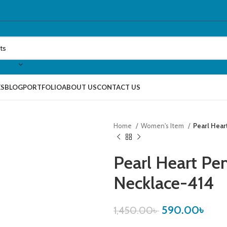
ES
BLOG
PORTFOLIO
ABOUT US
CONTACT US
Home
Women's Item
Pearl Hear
Pearl Heart Pe
Necklace-414
590.00
৳
1,450.00
৳