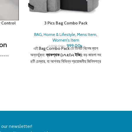
 Control
3 Pics Bag Combo Pack
Kim Wh
Black
BAG
,
Home & Lifestyle
,
Mens Item
,
Women's Item
ion
Kim Pea
999.00
৳
1,010.00
৳
এই Bag Combo Pack তে তিনটি বিশেষ ব্যাগ
in: Thail
অন্তর্ভুক্ত:
ব্যাকপ্যাক (১৭.৫/১২ ইঞ্চি):
বড় জায়গা সহ
-----
দাগ দূর করে
৪টি চেম্বার, যা আপনার বিভিন্ন প্রয়োজনীয় জিনিসপত্র
--------
💜মুখের রং
রাখতে সুবিধাজনক।
হ্যান্ড ব্যাগ (১১/৭ ইঞ্চি):
স্টাইলিশ ও
sure that
করে। 💜চা
বহনযোগ্য, আউটডোর ব্যবহার বা শপিংয়ের জন্য আদর্শ।
shopping
শোল্ডার ব্যাগ (৭/৪.৫ ইঞ্চি):
ছোটখাটো জিনিসপত্র যেমন
hase 🔥 -
ফোন, মানিব্যাগ ইত্যাদি রাখার জন্য উপযুক্ত। এছাড়া, এই
---------
ব্যাগগুলিতে রয়েছে USB চার্জিং পোর্ট, ওয়াটারপ্রুফ কাপড়,
---------
এবং পলিয়েস্টার ফ্রেব্রিক যা তাদের টেকসই এবং
, high
আরামদায়ক করে তোলে।
n our newsletter!