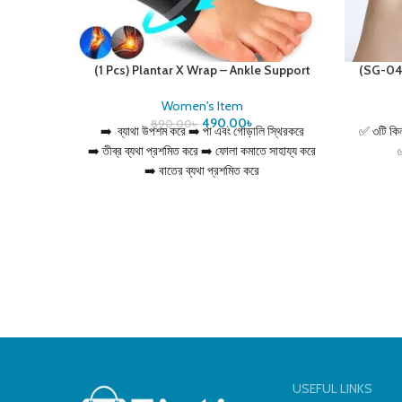
(1 Pcs) Plantar X Wrap – Ankle Support
(SG-04)
for Men & Women
Square
Women's Item
490.00
৳
890.00
৳
➡️ ব্যাথা উপশম করে ➡️ পা এবং গোড়ালি স্থিরকরে
✅ ৩টি কিন
➡️ তীব্র ব্যথা প্রশমিত করে ➡️ ফোলা কমাতে সাহায্য করে
✅
➡️ বাতের ব্যথা প্রশমিত করে
➡️ ব্যবহার করা সহজ এবং সুবিধাজনক
USEFUL LINKS