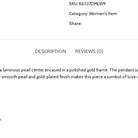
SKU:
K6537DMLW9
Category:
Women's Item
Share:
DESCRIPTION
REVIEWS (0)
a luminous pearl center encased in a polished gold frame. The pendant is
e smooth pearl and gold-plated finish makes this piece a symbol of love 
n