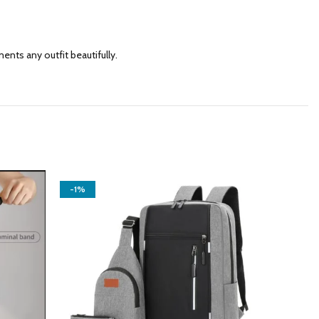
ents any outfit beautifully.
-1%
-36%