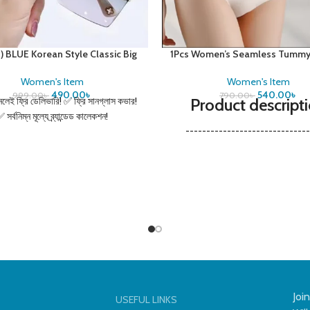
 BLUE Korean Style Classic Big
1Pcs Women’s Seamless Tummy
 Shades Sunglasses for Women
Waist Trainer Body Shaper- 
Women's Item
Women's Item
490.00
৳
540.00
৳
999.00
৳
790.00
৳
লেই ফ্রি ডেলিভারি! ✅ ফ্রি সানগ্লাস কভার!
Product descript
 সর্বনিম্ন মূল্যে ব্র্যান্ডেড কালেকশন!
------------------------------
✨Welcome to our shop✨--------
--------- 🌟We try our best to en
you have a 100% satisfactory 
experience! 100% Risk-Free Purc
----------------------------------
----------------------------------
--------- ✨💖 100% brand new
quality.
Joi
USEFUL LINKS