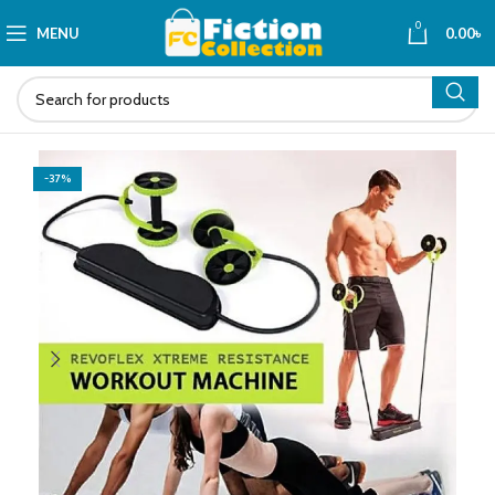
0
MENU
0.00
৳
-37%