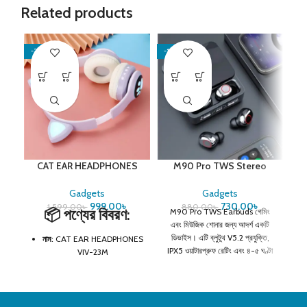
Related products
-38%
-17%
-5
CAT EAR HEADPHONES
M90 Pro TWS Stereo
S
VIV-23M
Gaming Earbuds
Gadgets
Gadgets
999.00
৳
730.00
৳
1,599.00
৳
880.00
৳
📦
পণ্যের বিবরণ:
M90 Pro TWS Earbuds গেমিং
এবং মিউজিক শোনার জন্য আদর্শ একটি
ডিভাইস। এটি ব্লুটুথ V5.2 প্রযুক্তি,
নাম:
CAT EAR HEADPHONES
IPX5 ওয়াটারপ্রুফ রেটিং এবং ৪-৫ ঘণ্টা
VIV-23M
প্লে টাইম অফার করে। এর ১২০০mAh
ডিজাইন:
LED লাইট付き ক্যাট ইয়ার
স্টোরেজ বক্স এবং ৪০mAh হেডসেট
ব্যাটারি দিয়ে দীর্ঘসময় ব্যবহারের সুবিধা পাওয়া
কানেক্টিভিটি:
Bluetooth 5.0 +
যাবে। এছাড়া, ১০ মিটার পর্যন্ত ট্রান্সমিশন
3.5mm AUX