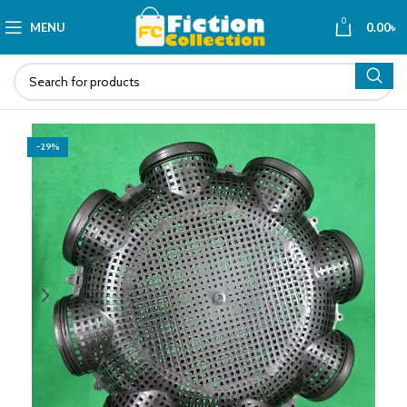
0
MENU
0.00
৳
-29%