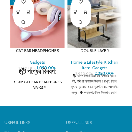
-32%
-24%
-5
CAT EAR HEADPHONES
DOUBLE LAYER
Fa
VIV-23M
ADJUSTABLE READING
TABLE
Gadgets
Home & Lifestyle
,
Kitchen
1,050.00
৳
Item
,
Gadgets
1,550.00
৳
📦
পণ্যের বিবরণ:
3
2,250.00
৳
2,950.00
৳
📚 ডাবল লেয়ার ডিজাইন: উপরের স্তরে
বই, নথি বা অন্যান্য উপকরণ রাখুন, নিচের
নাম:
CAT EAR HEADPHONES
স্তরে ব্যবহার করুন ল্যাপটপ বা লেখালেখির
VIV-23M
জন্য। ⚙️ অ্যাডজাস্টেবল উচ্চতা ও কোণ:
ডিজাইন:
LED লাইট付き ক্যাট ইয়ার
বসার অবস্থান অনুযায়ী সহজেই সামঞ্জস্য
করুন, দীর্ঘ সময় আরামদায়কভাবে কাজ
কানেক্টিভিটি:
Bluetooth 5.0 +
করুন। 💻 বহুমুখী ব্যবহার: পড়াশোনা,
3.5mm AUX
লেখালিখি, কম্পিউটার বা অফিস কাজের জন্য
ব্যাটারি লাইফ:
5–10 ঘণ্টা (ব্যবহারের
উপযুক্ত। 🛠️ মজবুত ও টেকসই:
USEFUL LINKS
USEFUL LINKS
ওপর নির্ভর করে)
শক্তিশালী কাঠ, মেটাল বা প্লাস্টিক দিয়ে
তৈরি, যা দীর্ঘস্থায়ী এবং স্থিতিশীল। 🏠