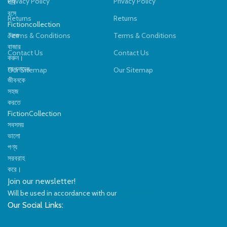
Privacy Policy
Privacy Policy
ঘরে
ফিচার:
মাইক্রোফোন, নয়েজ রিডাকশন,
কমপ্যাক্ট ডিজাইন: ছোট জায়গাতেও ফিট হয়,
ফোল্ডেবল ডিজাইন
বসে
Returns
Returns
ঘরের যেকোনো কোণে ব্যবহারযোগ্য। 💺
Fictioncollection
রং:
গোলাপি, নীল, বেগুনি (ভ্যারিয়েন্ট
আরামদায়ক রিডিং পজিশন: মেরুদণ্ড ও
থেকে
Terms & Conditions
Terms & Conditions
অনুযায়ী)
চোখের উপর চাপ কমায়। 🦶 নিরাপদ ও
বাজার
স্থিতিশীল: স্কিড-প্রুফ বেস টেবিলকে ঠিক
Contact Us
Contact Us
করুন।
রাখে।
আপনাদের
Our Sitemap
Our Sitemap
জীবনকে
সহজ
করতে
FictionCollection
সবসময়
ভালো
পণ্য
সরবরাহ
করে।
Join our newsletter!
Will be used in accordance with our
Privacy Policy
Our Social Links: