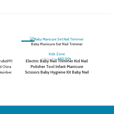
-52%
-20%
Baby Manicure Set Nail Trimmer
Baby 
Kids Zone
650.00
৳
1,350.00
৳
Electric Baby Nail Trimmer Kid Nail
andle(PP)
✅মিউজিক
Polisher Tool Infant Manicure
d China
বাউন্সার 
Scissors Baby Hygiene Kit Baby Nail
 Number:
দিচ্ছি সারা
Clipper Cutter For Newborn
 loaded
পেয়ে ডেলিভা
: Latex
সুযোগ রয়েছ
 Free,BPA
পেয়ে থাকে
-12m,13-
✅প্রোডাক্ট
রিটার্ন ক
জন্য নিয়ে 
বেবি বাউন্