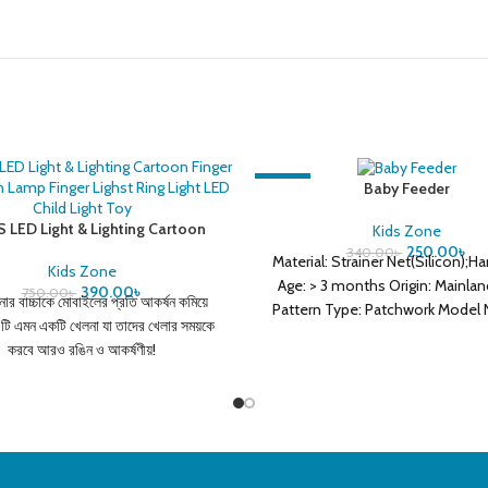
-26%
Baby Feeder
S LED Light & Lighting Cartoon
Kids Zone
 Projection Lamp Finger Lighst
250.00
৳
340.00
৳
Material: Strainer Net(Silicon);H
ng Light LED Child Light Toy
Kids Zone
Age: > 3 months Origin: Mainlan
390.00
৳
750.00
৳
র বাচ্চাকে মোবাইলের প্রতি আকর্ষন কমিয়ে
Pattern Type: Patchwork Model
ি এমন একটি খেলনা যা তাদের খেলার সময়কে
Baby Pacifier Packaging: Single
করবে আরও রঙিন ও আকর্ষণীয়!
Type: Pacifier Material Feature
ন্দদায়ক আলোর খেলা: এই ছোট LED ফিঙ্গার
Free,Nitrosamine Free,Phthalate
 পরিধান করা যায়,। ১০ টির বেশি কার্টুন চিত্র
Free,PVC Free Age Range: 0-6m,7
থাকবে।
24m,25-36m
দ এবং সহজ ব্যবহার: LED ফিঙ্গার লাইট সম্পূর্ণ
 ছোটদের জন্য উপযোগী। এটি ব্যাটারি চালিত,