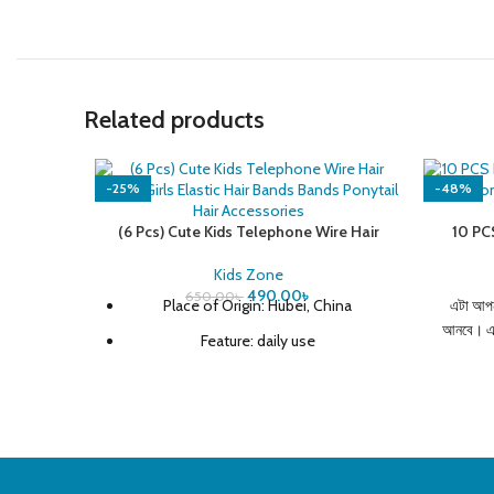
Related products
-25%
-48%
(6 Pcs) Cute Kids Telephone Wire Hair
10 PC
Bands Girls Elastic Hair Bands Bands
Finger
Ponytail Hair Accessories
Ri
Kids Zone
490.00
৳
650.00
৳
Place of Origin: Hubei, China
এটা আপনা
আনবে। এট
Feature: daily use
product name: Kids Girl Hair Rubber
আন
Band
লাইট আঙুলে
colors: Colors As Picture Showed
নিরাপ
material: plastic
নিরাপদ এবং