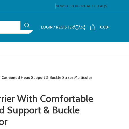
NEWSLETTER
CONTACT US
FAQS
0
LOGIN / REGISTER
0.00
৳
e Cushioned Head Support & Buckle Straps Multicolor
rrier With Comfortable
d Support & Buckle
or