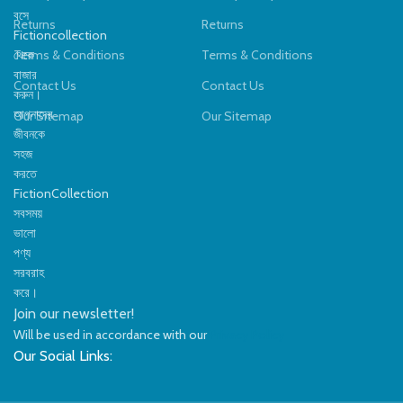
size: elastic
বসে
Returns
Returns
gender: girls
Fictioncollection
থেকে
Terms & Conditions
Terms & Conditions
বাজার
Contact Us
Contact Us
করুন।
আপনাদের
Our Sitemap
Our Sitemap
জীবনকে
সহজ
করতে
FictionCollection
সবসময়
ভালো
পণ্য
সরবরাহ
করে।
Join our newsletter!
Will be used in accordance with our
Privacy Policy
Our Social Links: