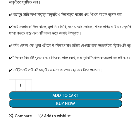
আকৃতিতে সুরক্ষিত করে।
✔️ জরায়ুর ডামি নকশা মাতৃত্ব অনুভূতি ও নিরাপত্তা বাড়ায় এবং শিশুকে আরাম প্রদান করে।
✔️ এটি নবজাতক শিশুর বাহক, তুলা দিয়ে তৈরি, নরম ও আরামদায়ক, শোষক কাপড় তাই এর মধ্য দ
যাওয়া করতে পারে এবং এটি সকল ঋতুর জন্যই উপযুক্ত।
✔️ কাঁধ, কোমর এবং পুরো শরীরের উপরিভাগে চাপ ছড়িয়ে দেওয়ার জন্য নরম কাঁধের স্ট্র্যাপগুলি প
✔️ শিশু ক্যারিয়ারটি ব্যবহার করে শিশুকে কোলে রেখে, হাত দ্বারা দৈনন্দিন কাজগুলো সহজেই কর
✔️ লাইটওয়েট তাই কষ্ট ছাড়াই যেকোনো জায়গায় বহন করে নিতে পারবেন।
ADD TO CART
BUY NOW
Compare
Add to wishlist