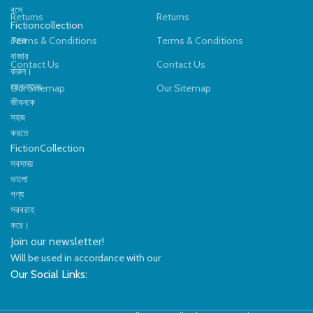
বসে
Returns
Returns
gender: girls
gender: girls
Fictioncollection
থেকে
Terms & Conditions
Terms & Conditions
ক
বাজার
Contact Us
Contact Us
ম
করুন।
আপনাদের
Our Sitemap
Our Sitemap
জীবনকে
সহজ
করতে
FictionCollection
সবসময়
ভালো
পণ্য
সরবরাহ
করে।
Join our newsletter!
Will be used in accordance with our
Privacy Policy
Our Social Links: