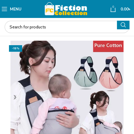
0
MENU
0.00
৳
-18%