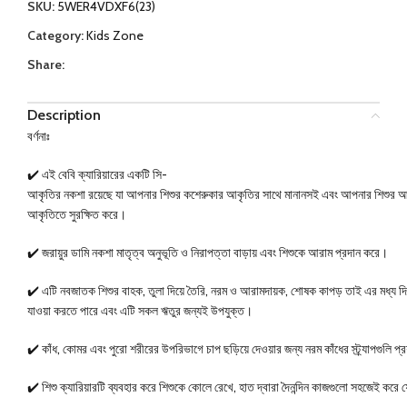
SKU:
5WER4VDXF6(23)
Category:
Kids Zone
Share:
Description
বর্ণনাঃ
✔️ এই বেবি ক্যারিয়ারের একটি সি-
আকৃতির নকশা রয়েছে যা আপনার শিশুর কশেরুকার আকৃতির সাথে মানানসই এবং আপনার শিশুর আ
আকৃতিতে সুরক্ষিত করে।
✔️ জরায়ুর ডামি নকশা মাতৃত্ব অনুভূতি ও নিরাপত্তা বাড়ায় এবং শিশুকে আরাম প্রদান করে।
✔️ এটি নবজাতক শিশুর বাহক, তুলা দিয়ে তৈরি, নরম ও আরামদায়ক, শোষক কাপড় তাই এর মধ্য দ
যাওয়া করতে পারে এবং এটি সকল ঋতুর জন্যই উপযুক্ত।
✔️ কাঁধ, কোমর এবং পুরো শরীরের উপরিভাগে চাপ ছড়িয়ে দেওয়ার জন্য নরম কাঁধের স্ট্র্যাপগুলি প
✔️ শিশু ক্যারিয়ারটি ব্যবহার করে শিশুকে কোলে রেখে, হাত দ্বারা দৈনন্দিন কাজগুলো সহজেই কর