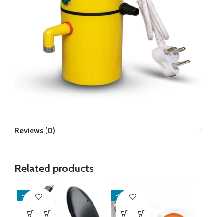
Reviews (0)
Related products
-47%
-50%
-4