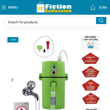
0
MENU
0.00
৳
-24%