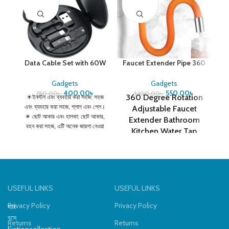
Data Cable Set with 60W
Faucet Extender Pipe 360
M
Fast Charging
Degree Rotating
Gadgets
Gadgets
400.00
৳
550.00
৳
750.00
৳
1,100.00
৳
360 Degree Rotation
✴️ইনস্টল এবং ব্যবহার করা সহজ: সহজ
বহু
এবং ব্যবহার করা সহজ, প্লাগ এবং প্লে।
এব
Adjustable Faucet
✴️ ছোট আকার এবং হালকা: ছোট আকার,
আ
Extender Bathroom
বহন করা সহজ, এটি অনেক জায়গা নেওয়া
Kitchen Water Tap
যায়। ✴️ক্ষয় প্রতিরোধী এবং সাধারণ
Gadget Extension
ব্যবহারের ফলে কোন ক্ষতি হবে না।
Tube Filter For Wash
Basin 20/30/50cm
USEFUL LINKS
USEFUL LINKS
Privacy Policy
Privacy Policy
ঘরে
বসে
Returns
Returns
Fictioncollection