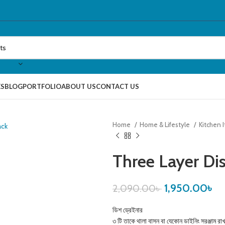
ES
BLOG
PORTFOLIO
ABOUT US
CONTACT US
Home
Home & Lifestyle
Kitchen 
Three Layer Di
1,950.00
৳
2,090.00
৳
ডিশ ড্রেইনার
৩ টি তাকে থালা বাসন বা যেকোন ডাইনিং সরঞ্জাম রাখ