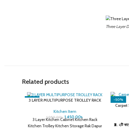
Three Layer D
Related products
-26%
-50%
3 LAYER MULTIPURPOSE TROLLEY RACK
Carpet 
Kitchen Item
1,450.00
৳
1,950.00
৳
3 Layer Kitchen Cabinet Kitchen Rack
🧵
২টি কার
Kitchen Trolley Kitchen Storage Rak Dapur