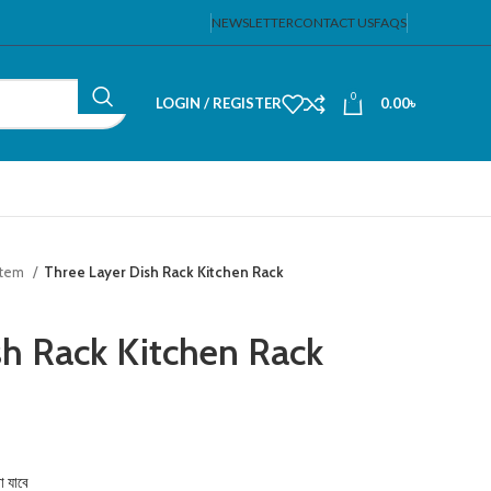
NEWSLETTER
CONTACT US
FAQS
0
LOGIN / REGISTER
0.00
৳
Item
Three Layer Dish Rack Kitchen Rack
sh Rack Kitchen Rack
া যাবে