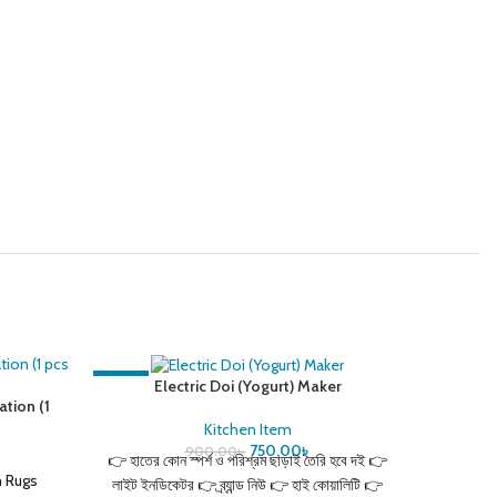
-17%
-17%
Electric Doi (Yogurt) Maker
tion (1
Multifun
2
Kitchen Item
Hom
750.00
৳
900.00
৳
👉 হাতের কোন স্পর্শ ও পরিশ্রম ছাড়াই তৈরি হবে দই 👉
n Rugs
অল্প জায়গ
লাইট ইনডিকেটর 👉 ব্র্যান্ড নিউ 👉 হাই কোয়ালিটি 👉